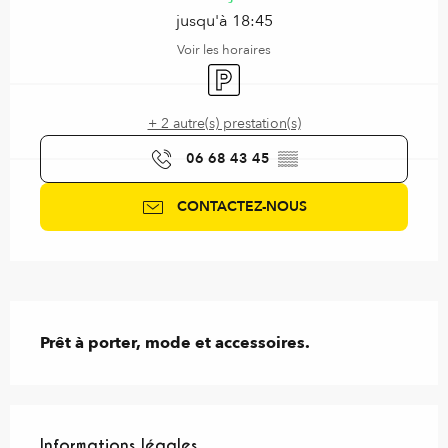
jusqu'à 18:45
Voir les horaires
Parking
+ 2 autre(s) prestation(s)
06 68 43 45
▒▒
CONTACTEZ-NOUS
Description
Prêt à porter, mode et accessoires.
Informations légales
Informations légales