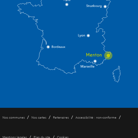
/
/
/
/
Nos communes
Nos cartes
Partenaires
Accessibilité : non-conforme
/
/
Mentions légales
Plan du site
Cookies