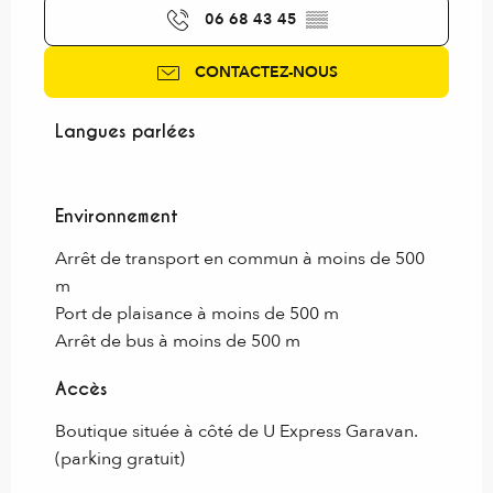
06 68 43 45
▒▒
CONTACTEZ-NOUS
Langues parlées
Langues parlées
Environnement
Environnement
Arrêt de transport en commun à moins de 500
m
Port de plaisance à moins de 500 m
Arrêt de bus à moins de 500 m
Accès
Accès
Boutique située à côté de U Express Garavan.
(parking gratuit)