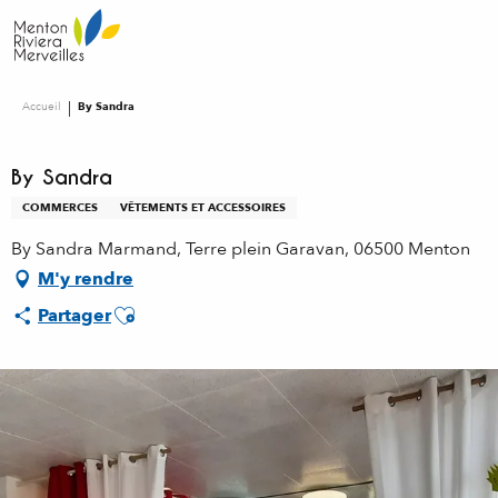
Aller
au
contenu
principal
Accueil
By Sandra
By Sandra
COMMERCES
VÊTEMENTS ET ACCESSOIRES
By Sandra Marmand, Terre plein Garavan, 06500 Menton
M'y rendre
Ajouter aux favoris
Partager