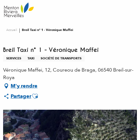
Aller
au
contenu
principal
Accueil
Breil Taxi n° 1 - Véronique Maffei
Breil Taxi n° 1 - Véronique Maffei
SERVICES
TAXI
SOCIÉTÉ DE TRANSPORTS
Véronique Maffei, 12, Coureou de Braga, 06540 Breil-sur-
Roya
M'y rendre
Ajouter aux favoris
Partager