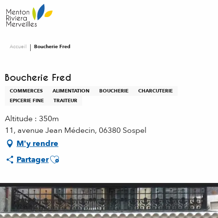
Aller
au
contenu
principal
Accueil
Boucherie Fred
Boucherie Fred
COMMERCES
ALIMENTATION
BOUCHERIE
CHARCUTERIE
EPICERIE FINE
TRAITEUR
Altitude : 350m
11, avenue Jean Médecin, 06380 Sospel
M'y rendre
Ajouter aux favoris
Partager