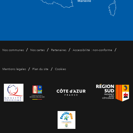
/
/
/
/
Nos communes
Nos cartes
Partenaires
Accessibilité : non-conforme
/
/
Mentions légales
Plan du site
Cookies