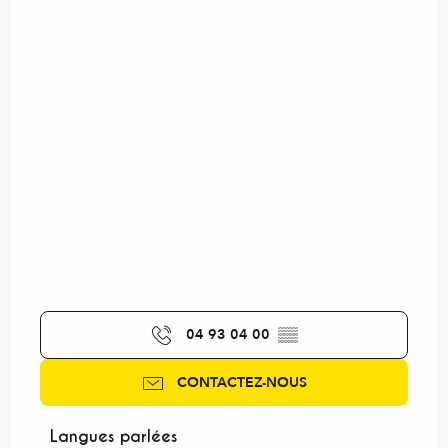
04 93 04 00
▒▒
CONTACTEZ-NOUS
Langues parlées
Langues parlées