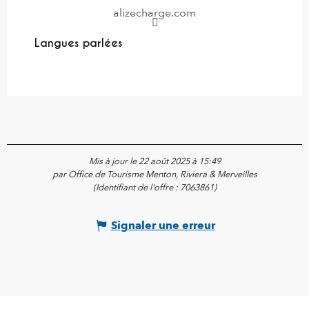
alizecharge.com
Langues parlées
Langues parlées
Mis à jour le 22 août 2025 à 15:49
par Office de Tourisme Menton, Riviera & Merveilles
(Identifiant de l'offre :
7063861
)
Signaler une erreur