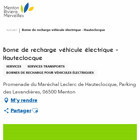
Aller
au
contenu
principal
Accueil
Borne de recharge véhicule électrique - Hauteclocque
Borne de recharge véhicule électrique -
Hauteclocque
SERVICES
SERVICES TRANSPORTS
BORNES DE RECHARGE POUR VÉHICULES ÉLECTRIQUES
Promenade du Maréchal Leclerc de Hauteclocque, Parking
des Lavandières, 06500 Menton
M'y rendre
Ajouter aux favoris
Partager