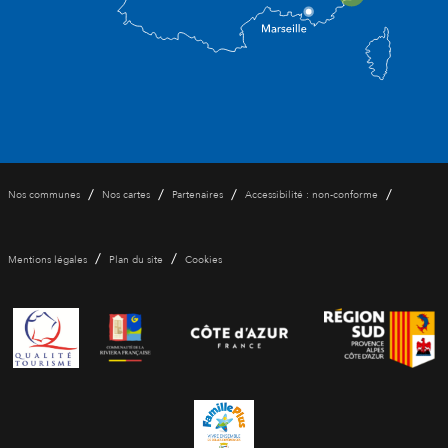
/
/
/
/
Nos communes
Nos cartes
Partenaires
Accessibilité : non-conforme
/
/
Mentions légales
Plan du site
Cookies