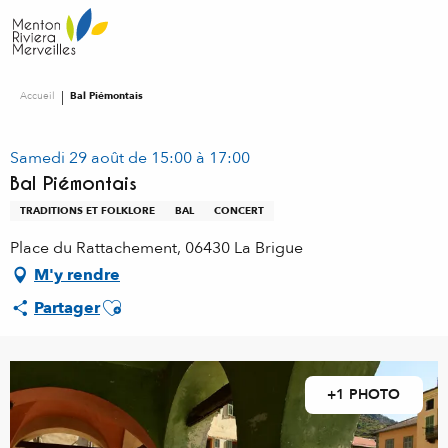
Aller
au
contenu
principal
Accueil
Bal Piémontais
Samedi 29 août de 15:00 à 17:00
Bal Piémontais
TRADITIONS ET FOLKLORE
BAL
CONCERT
Place du Rattachement, 06430 La Brigue
M'y rendre
Ajouter aux favoris
Partager
+1 PHOTO