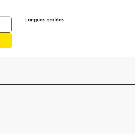
Langues parlées
Langues parlées