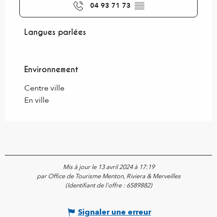
04 93 71 73
▒▒
Langues parlées
Langues parlées
Environnement
Environnement
Centre ville
En ville
Mis à jour le 13 avril 2024 à 17:19
par Office de Tourisme Menton, Riviera & Merveilles
(Identifiant de l'offre :
6589882
)
Signaler une erreur