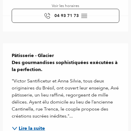
Voir les horaires
04 93 71 73
▒▒
Description
Pâtisserie - Glacier

Des gourmandises sophistiquées exécutées à 
la perfection.
"Victor Santificetur et Anna Silvia, tous deux 
originaires du Brésil, ont ouvert leur enseigne, Avé 
pâtisserie, un lieu raffiné, regorgeant de mille 
délices. Ayant élu domicile au lieu de l’ancienne 
Cantinella, rue Trenca, le couple propose des 
créations sucrées inédites."...
Lire la suite