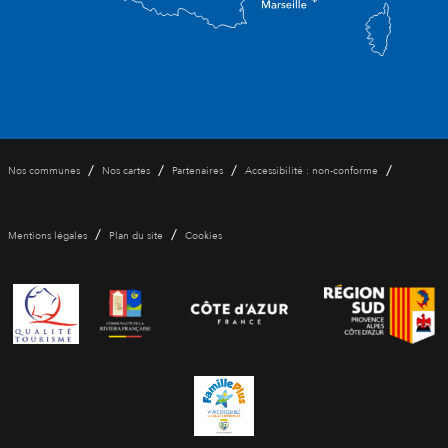
/
/
/
/
Nos communes
Nos cartes
Partenaires
Accessibilité : non-conforme
/
/
Mentions légales
Plan du site
Cookies