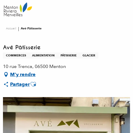
Aller
au
contenu
principal
Accueil
Avé Pâtisserie
Avé Pâtisserie
COMMERCES
ALIMENTATION
PÂTISSERIE
GLACIER
10 rue Trenca, 06500 Menton
M'y rendre
Ajouter aux favoris
Partager