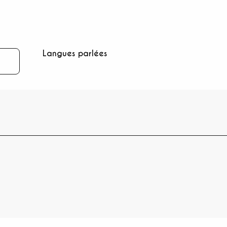
Langues parlées
Langues parlées