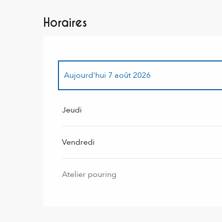
Horaires
Aujourd'hui
7 août 2026
Du
16 juillet 2026
au
17 juillet 2026
Jeudi
Du
23 juillet 2026
au
24 juillet 2026
Vendredi
Jeudi 30 juillet 2026
Atelier pouring
Du
13 août 2026
au
14 août 2026