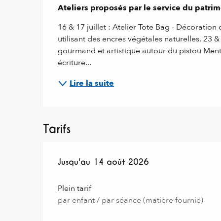
Ateliers proposés par le service du patrim
16 & 17 juillet : Atelier Tote Bag - Décoratio
utilisant des encres végétales naturelles. 23 & 2
gourmand et artistique autour du pistou Menton
écriture...
Lire la suite
Tarifs
Du
Jusqu'au
16 juillet 2026
14 août 2026
au
14 août 2026
Plein tarif
par enfant / par séance (matière fournie)