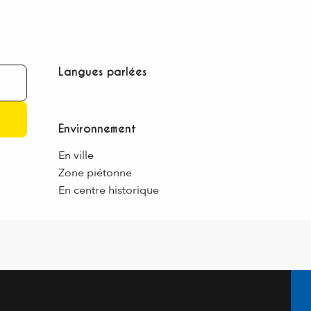
Langues parlées
Langues parlées
Environnement
Environnement
En ville
Zone piétonne
En centre historique