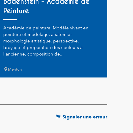
Bodenstein - Academie de
Peinture
Académie de peinture. Modèle vivant en
peinture et modelage, anatomie-
morphologie artistique, perspective,
broyage et préparation des couleurs à
l'ancienne, composition de...
Menton
Signaler une erreur