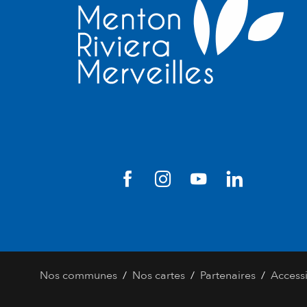
/
/
/
Nos communes
Nos cartes
Partenaires
Accessi