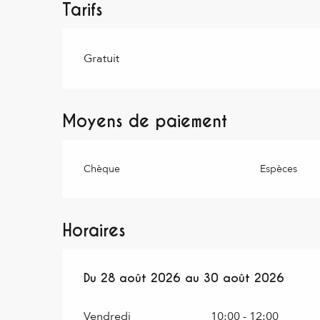
Tarifs
Gratuit
Moyens de paiement
Chèque
Espèces
Horaires
Du
Du
28 août 2026
28 août 2026
au
au
30 août 2026
30 août 2026
Vendredi
10:00 - 12:00