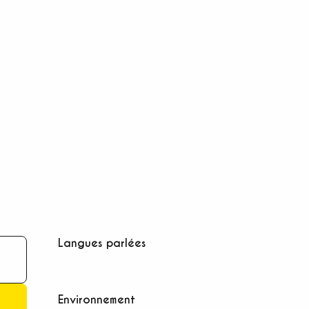
Langues parlées
Langues parlées
Environnement
Environnement