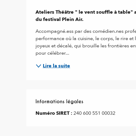
Description
Ateliers Théâtre " le vent souffle à table" 
du festival Plein Air.
Accompagné.ess par des comédien.nes profesi
performance où la cuisine, le corps, le rire e
joyeux et décalé, qui brouille les frontières en
pour célébrer...
Lire la suite
Informations légales
Informations légales
Numéro SIRET :
240 600 551 00032