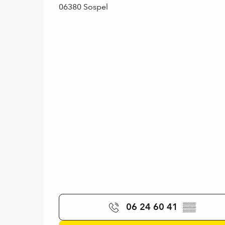
06380 Sospel
06 24 60 41
▒▒