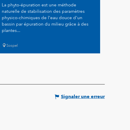
La phyto-épuration est une méthode
naturelle de stabilisation des paramètres
physico-chimiques de l'eau douce d'un
bassin par épuration du milieu grâce à des
plantes...
Sospel
Signaler une erreur