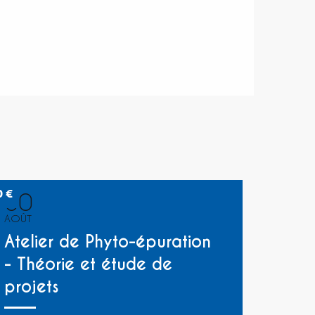
0
€
30
AOÛT
Atelier de Phyto-épuration
- Théorie et étude de
projets ​