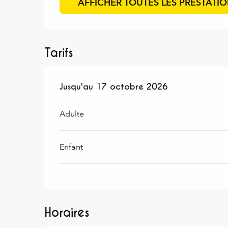
AFFICHER TOUTES LES PRESTATI
Tarifs
Du
Jusqu'au
4 mars 2026
17 octobre 2026
au
17 octobre 2026
Adulte
Enfant
Horaires