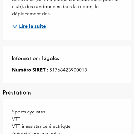
club), des randonnées dans la région, le 
déplacement des...
Lire la suite
Informations légales
Informations légales
Numéro SIRET :
51768423900018
Prestations
Sports cyclistes
VTT
VTT à assistance électrique
Animaux non acceptés