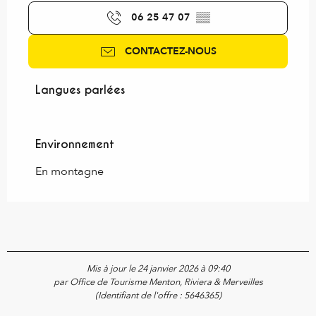
06 25 47 07
▒▒
CONTACTEZ-NOUS
Langues parlées
Langues parlées
Environnement
Environnement
En montagne
Mis à jour le 24 janvier 2026 à 09:40
par Office de Tourisme Menton, Riviera & Merveilles
(Identifiant de l'offre :
5646365
)