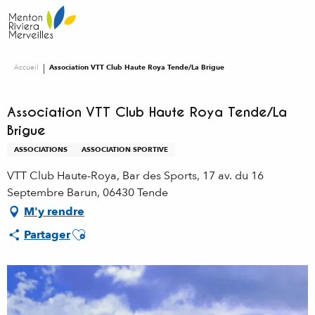
Aller
au
contenu
principal
Accueil
Association VTT Club Haute Roya Tende/La Brigue
Association VTT Club Haute Roya Tende/La
Brigue
ASSOCIATIONS
ASSOCIATION SPORTIVE
VTT Club Haute-Roya, Bar des Sports, 17 av. du 16
Septembre Barun, 06430 Tende
M'y rendre
Ajouter aux favoris
Partager