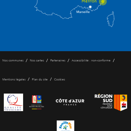
/
/
/
/
Nos communes
Nos cartes
Partenaires
Accessibilité : non-conforme
/
/
Mentions légales
Plan du site
Cookies