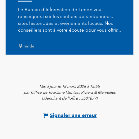
Le Bureau d'Information de Tende vous
renseignera sur les sentiers de randonnées,
sites historiques et événements locaux. Nos
conseillers sont à votre écoute pour vous offrir...
Tende
Mis à jour le 18 mars 2026 à 15:55
par Office de Tourisme Menton, Riviera & Merveilles
(Identifiant de l'offre :
5501879
)
Signaler une erreur