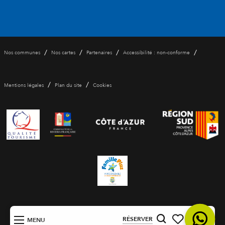
/
/
/
/
Nos communes
Nos cartes
Partenaires
Accessibilité : non-conforme
/
/
Mentions légales
Plan du site
Cookies
FR
RÉSERVER
MENU