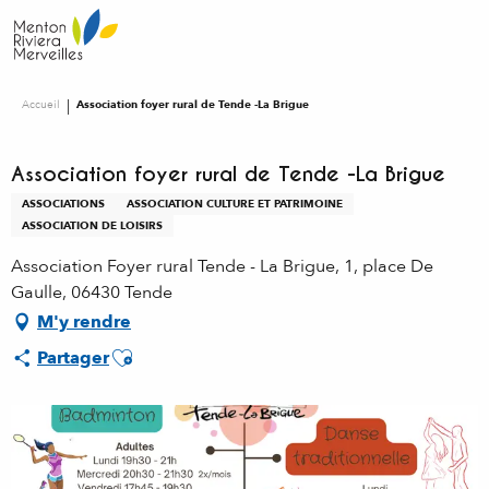
Aller
au
contenu
principal
Accueil
Association foyer rural de Tende -La Brigue
Association foyer rural de Tende -La Brigue
ASSOCIATIONS
ASSOCIATION CULTURE ET PATRIMOINE
ASSOCIATION DE LOISIRS
Association Foyer rural Tende - La Brigue, 1, place De
Gaulle, 06430 Tende
M'y rendre
Ajouter aux favoris
Partager