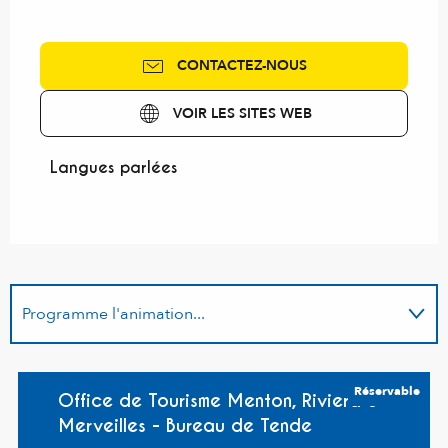
CONTACTEZ-NOUS
VOIR LES SITES WEB
Langues parlées
Langues parlées
Programme l'animation...
Est organisé dans le cadre de ...
Réservable
Office de Tourisme Menton, Riviera &
Merveilles - Bureau de Tende