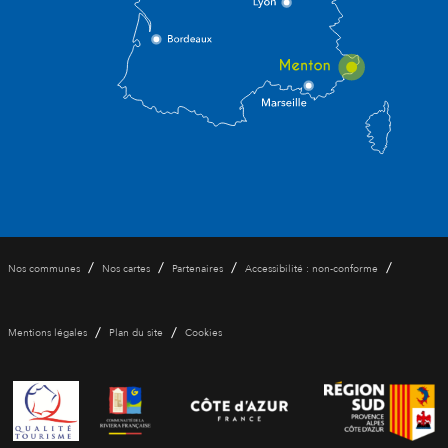
/
/
/
/
Nos communes
Nos cartes
Partenaires
Accessibilité : non-conforme
/
/
Mentions légales
Plan du site
Cookies