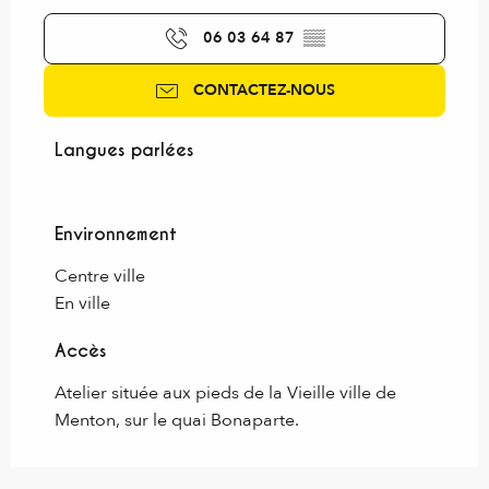
06 03 64 87
▒▒
CONTACTEZ-NOUS
Langues parlées
Langues parlées
Environnement
Environnement
Centre ville
En ville
Accès
Accès
Atelier située aux pieds de la Vieille ville de
Menton, sur le quai Bonaparte.