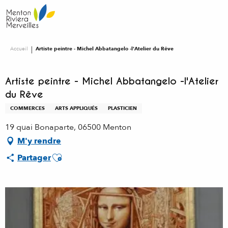
Aller
au
contenu
principal
Accueil
Artiste peintre - Michel Abbatangelo -l'Atelier du Rêve
Artiste peintre - Michel Abbatangelo -l'Atelier
du Rêve
COMMERCES
ARTS APPLIQUÉS
PLASTICIEN
19 quai Bonaparte, 06500 Menton
M'y rendre
Ajouter aux favoris
Partager