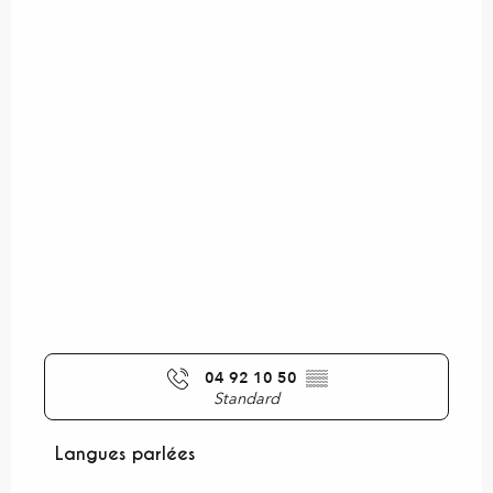
04 92 10 50
▒▒
Standard
Langues parlées
Langues parlées