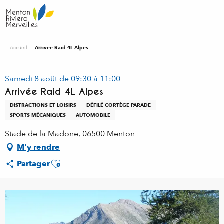
Aller
au
contenu
principal
Accueil
Arrivée Raid 4L Alpes
Samedi 8 août de 09:30 à 11:00
Arrivée Raid 4L Alpes
DISTRACTIONS ET LOISIRS
DÉFILÉ CORTÈGE PARADE
SPORTS MÉCANIQUES
AUTOMOBILE
Stade de la Madone, 06500 Menton
M'y rendre
Ajouter aux favoris
Partager