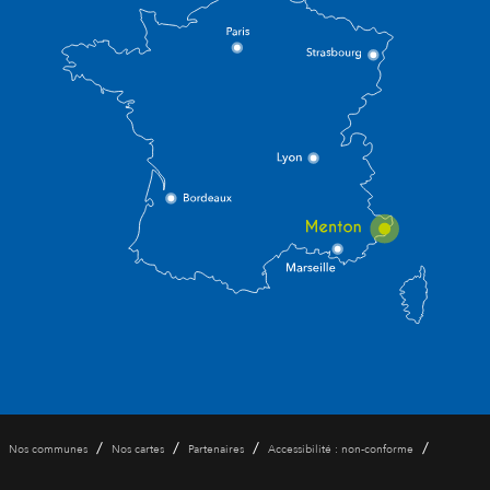
/
/
/
/
Nos communes
Nos cartes
Partenaires
Accessibilité : non-conforme