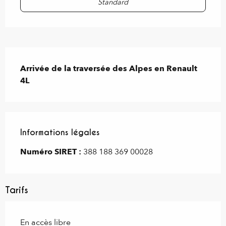
Standard
Description
Arrivée de la traversée des Alpes en Renault 
4L
Informations légales
Informations légales
Numéro SIRET :
388 188 369 00028
Tarifs
En accès libre