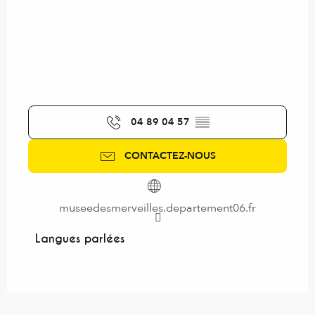
04 89 04 57
▒▒
CONTACTEZ-NOUS
museedesmerveilles.departement06.fr
Langues parlées
Langues parlées