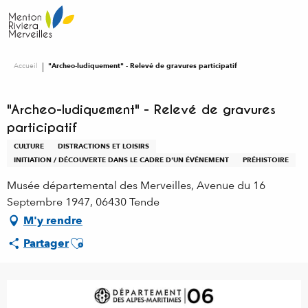
Aller
au
contenu
principal
Accueil
"Archeo-ludiquement" - Relevé de gravures participatif
"Archeo-ludiquement" - Relevé de gravures
participatif
CULTURE
DISTRACTIONS ET LOISIRS
INITIATION / DÉCOUVERTE DANS LE CADRE D'UN ÉVÉNEMENT
PRÉHISTOIRE
Musée départemental des Merveilles, Avenue du 16
Septembre 1947, 06430 Tende
M'y rendre
Ajouter aux favoris
Partager