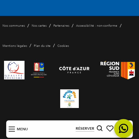
/
/
/
/
Nos communes
Nos cartes
Partenaires
Accessibilité : non-conforme
/
/
Mentions légales
Plan du site
Cookies
FR
RÉSERVER
MENU
Recherche
Voir les favoris