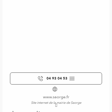
04 93 04 53
▒▒
www.saorge.fr
Site internet de la mairie de Saorge