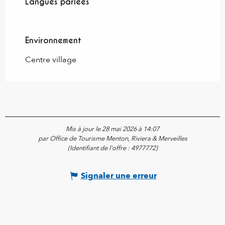
Langues parlées
Langues parlées
Environnement
Environnement
Centre village
Mis à jour le 28 mai 2026 à 14:07
par Office de Tourisme Menton, Riviera & Merveilles
(Identifiant de l'offre :
4977772
)
Signaler une erreur