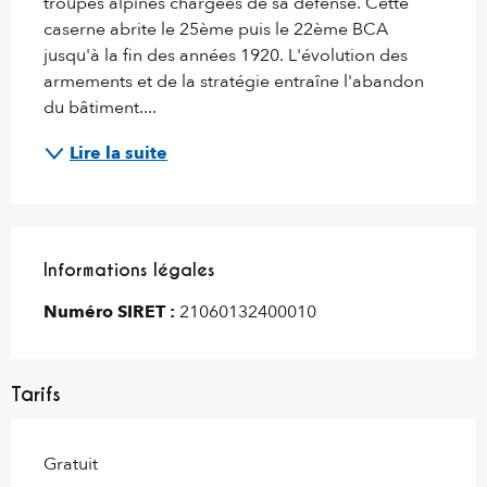
troupes alpines chargées de sa défense. Cette 
caserne abrite le 25ème puis le 22ème BCA 
jusqu'à la fin des années 1920. L'évolution des 
armements et de la stratégie entraîne l'abandon 
du bâtiment....
Lire la suite
Informations légales
Informations légales
Numéro SIRET :
21060132400010
Tarifs
Gratuit