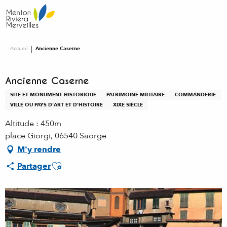
Aller
au
contenu
principal
Accueil
Ancienne Caserne
Ancienne Caserne
SITE ET MONUMENT HISTORIQUE
PATRIMOINE MILITAIRE
COMMANDERIE
VILLE OU PAYS D'ART ET D'HISTOIRE
XIXE SIÈCLE
Altitude : 450m
place Giorgi, 06540 Saorge
M'y rendre
Ajouter aux favoris
Partager