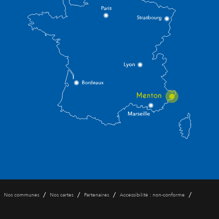
/
/
/
/
Nos communes
Nos cartes
Partenaires
Accessibilité : non-conforme