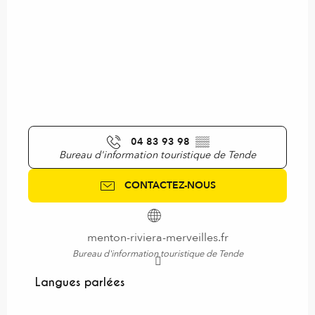
04 83 93 98
▒▒
Bureau d'information touristique de Tende
CONTACTEZ-NOUS
menton-riviera-merveilles.fr
Bureau d'information touristique de Tende
Langues parlées
Langues parlées