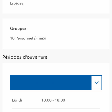
Espèces
Groupes
Groupes
10 Personne(s) maxi
Périodes d'ouverture
Jusqu'au
31 août 2026
Du
6 juin 2026
au
30 juin 2026
Lundi
10:00 - 18:00
Du
5 septembre 2026
au
30 septembre