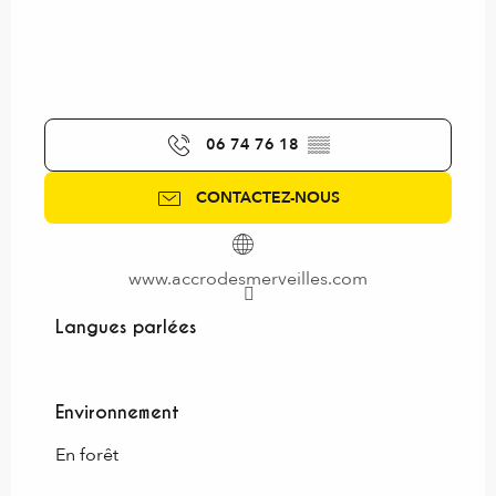
06 74 76 18
▒▒
CONTACTEZ-NOUS
www.accrodesmerveilles.com
Langues parlées
Langues parlées
Environnement
Environnement
En forêt