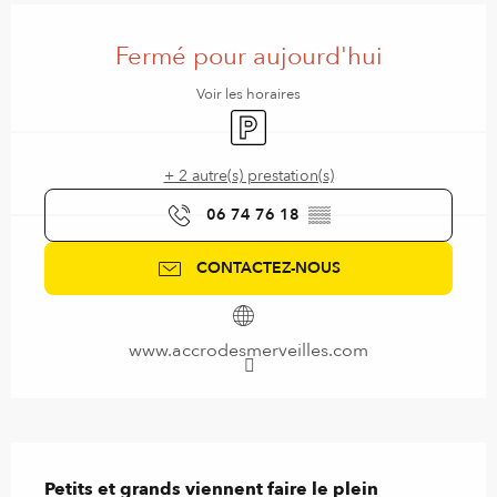
Ouverture et coordonnées
Fermé pour aujourd'hui
Voir les horaires
Parking
+ 2 autre(s) prestation(s)
06 74 76 18
▒▒
CONTACTEZ-NOUS
www.accrodesmerveilles.com
Description
Petits et grands viennent faire le plein 