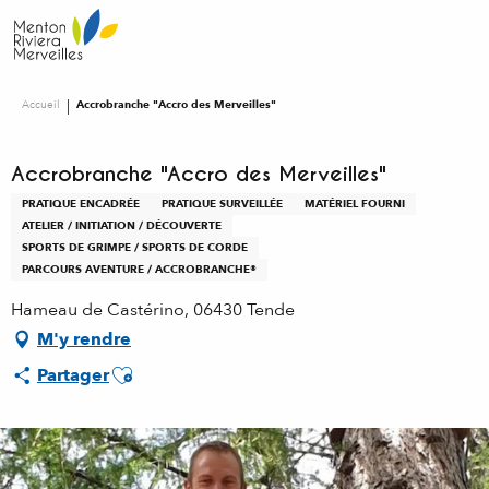
Aller
au
contenu
principal
Accueil
Accrobranche "Accro des Merveilles"
Accrobranche "Accro des Merveilles"
PRATIQUE ENCADRÉE
PRATIQUE SURVEILLÉE
MATÉRIEL FOURNI
ATELIER / INITIATION / DÉCOUVERTE
SPORTS DE GRIMPE / SPORTS DE CORDE
PARCOURS AVENTURE / ACCROBRANCHE®
Hameau de Castérino, 06430 Tende
M'y rendre
Ajouter aux favoris
Partager