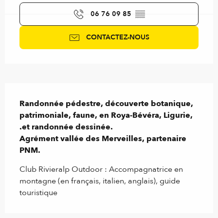
06 76 09 85
▒▒
CONTACTEZ-NOUS
Description
Randonnée pédestre, découverte botanique, 
patrimoniale, faune, en Roya-Bévéra, Ligurie, 
.et randonnée dessinée.

Agrément vallée des Merveilles, partenaire 
PNM.
Club Rivieralp Outdoor : Accompagnatrice en 
montagne (en français, italien, anglais), guide 
touristique