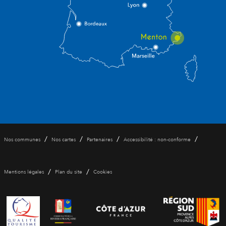
/
/
/
/
Nos communes
Nos cartes
Partenaires
Accessibilité : non-conforme
/
/
Mentions légales
Plan du site
Cookies