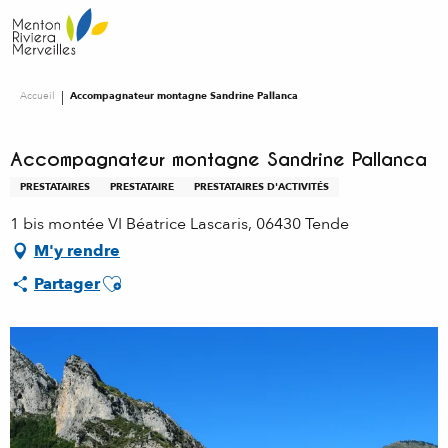
Aller
au
contenu
principal
Accueil
Accompagnateur montagne Sandrine Pallanca
Accompagnateur montagne Sandrine Pallanca
PRESTATAIRES
PRESTATAIRE
PRESTATAIRES D'ACTIVITÉS
1 bis montée VI Béatrice Lascaris, 06430 Tende
M'y rendre
Ajouter aux favoris
Partager