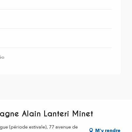
téo
gne Alain Lanteri Minet
gue (période estivale), 77 avenue de
M'y rendre