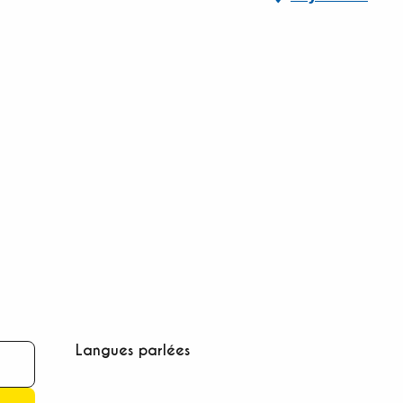
Langues parlées
Langues parlées