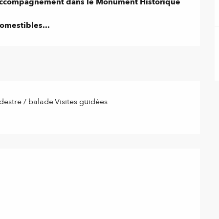
accompagnement dans le Monument Historique 
omestibles...
estre / balade
Visites guidées