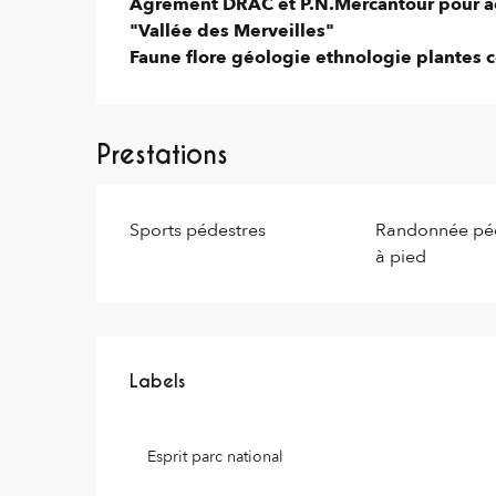
Agrément DRAC et P.N.Mercantour pour 
"Vallée des Merveilles"

Faune flore géologie ethnologie plantes c
Prestations
Sports pédestres
Randonnée péd
à pied
Offres de prestations
Labels
Labels
Esprit parc national