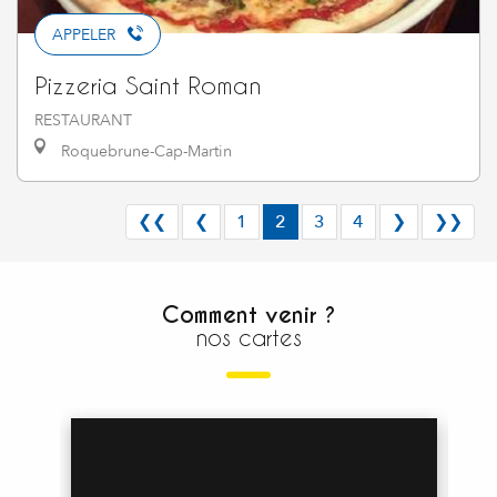
APPELER
Pizzeria Saint Roman
RESTAURANT
Roquebrune-Cap-Martin
❮❮
❮
1
2
3
4
❯
❯❯
Comment venir ?
nos cartes