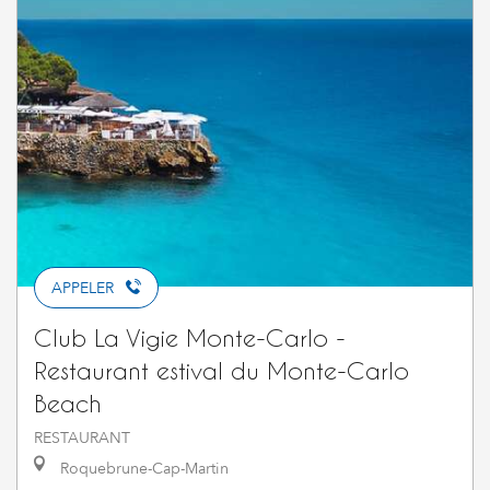
APPELER
Club La Vigie Monte-Carlo -
Restaurant estival du Monte-Carlo
Beach
RESTAURANT
Roquebrune-Cap-Martin