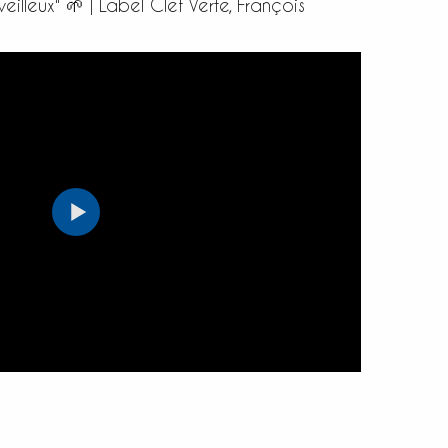
eilleux" 🌱 | Label Clef Verte, François