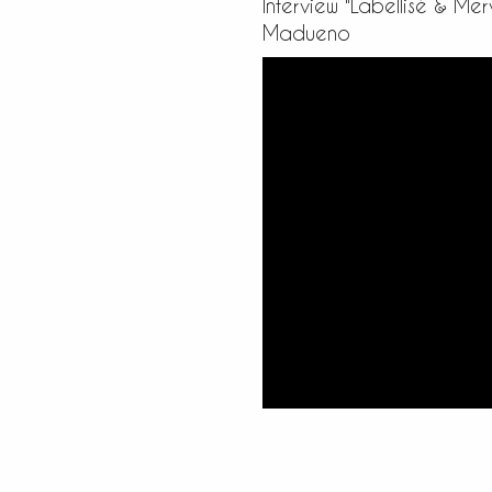
Interview "Labellisé & Merv
Madueno