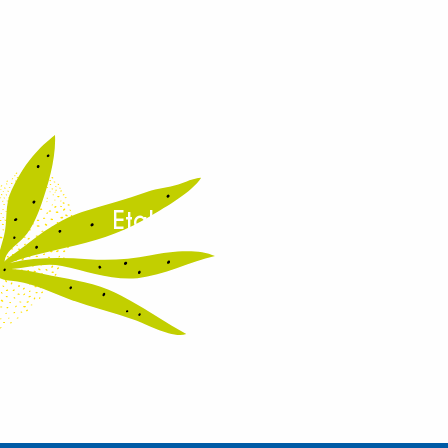
Etablissements labellisés Clef
verte