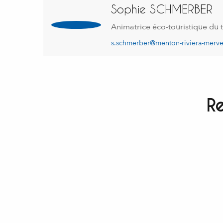
Sophie SCHMERBER
Animatrice éco-touristique du t
s.schmerber@menton-riviera-mervei
R