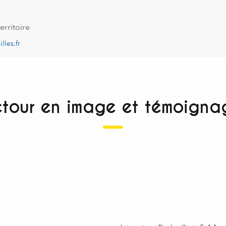
erritoire
lles.fr
etour en image et témoigna