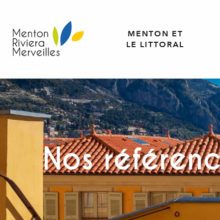
Aller
au
contenu
MENTON ET
principal
LE LITTORAL
Nos référen