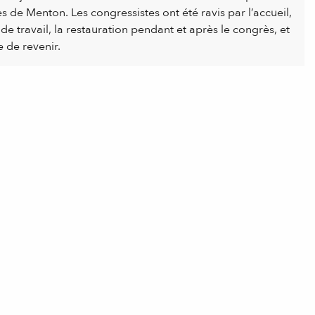
 de Menton. Les congressistes ont été ravis par l’accueil,
e travail, la restauration pendant et après le congrès, et
e de revenir.
Bureau du Tourisme d'affaires
Espace Congrès