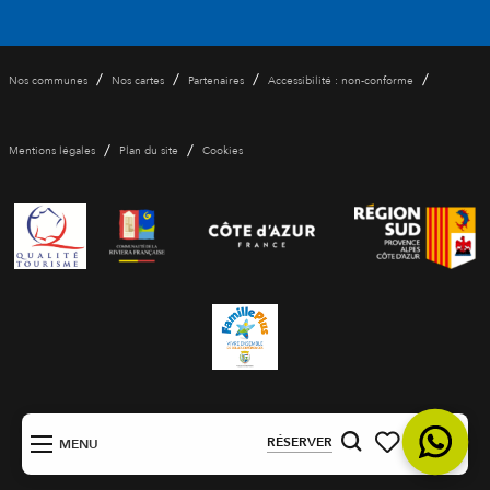
/
/
/
/
Nos communes
Nos cartes
Partenaires
Accessibilité : non-conforme
/
/
Mentions légales
Plan du site
Cookies
FR
RÉSERVER
MENU
Recherche
Voir les favoris