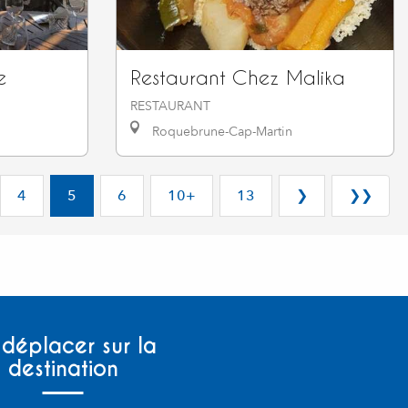
e
Restaurant Chez Malika
RESTAURANT
Roquebrune-Cap-Martin
4
5
6
10+
13
❯
❯❯
 déplacer sur la
destination