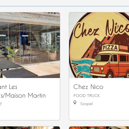
nt Les
Chez Nico
is/Maison Martin
FOOD TRUCK
Sospel
T