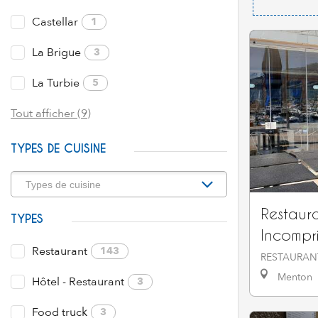
Castellar
1
La Brigue
3
La Turbie
5
Tout afficher (9)
TYPES DE CUISINE
Restaura
TYPES
Incompr
Restaurant
143
RESTAURAN
Menton
Hôtel - Restaurant
3
Food truck
3