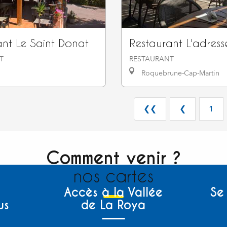
ant Le Saint Donat
Restaurant L'adress
T
RESTAURANT
Roquebrune-Cap-Martin
❮❮
❮
1
Comment venir ?
nos cartes
Accès à la Vallée
Se
us
de La Roya