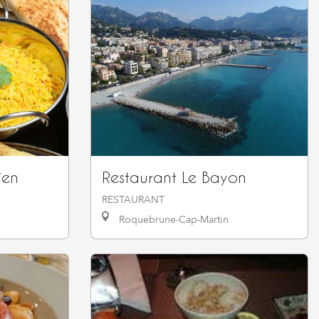
ien
Restaurant Le Bayon
RESTAURANT
Roquebrune-Cap-Martin