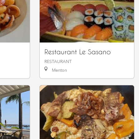
o
Restaurant Le Sasano
RESTAURANT
Menton