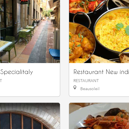
 Specialitaly
Restaurant New ind
T
RESTAURANT
Beausoleil