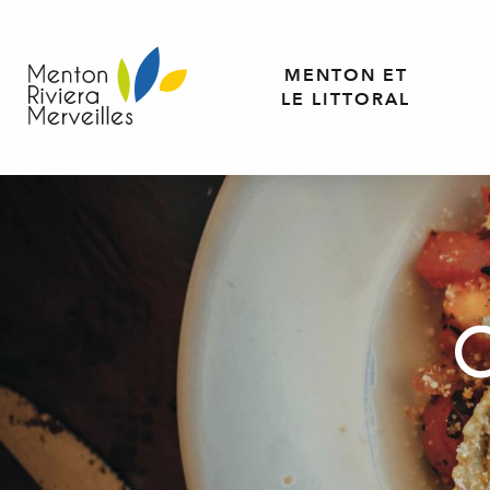
Aller
au
contenu
MENTON ET
principal
LE LITTORAL
C