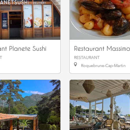
nt Planete Sushi
Restaurant Massim
T
RESTAURANT
Roquebrune-Cap-Martin