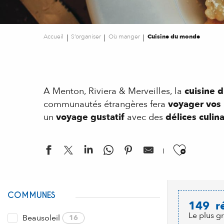
Accueil
S’organiser
Où manger
Cuisine du monde
A Menton, Riviera & Merveilles, la
cuisine 
communautés étrangères fera
voyager vos 
un
voyage gustatif
avec des
délices culin
Ajouter
COMMUNES
149
r
Le plus g
Beausoleil
16