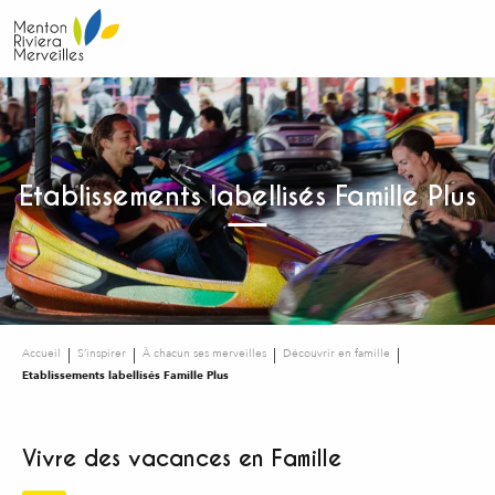
Aller
au
contenu
principal
Etablissements labellisés Famille Plus
Accueil
S’inspirer
À chacun ses merveilles
Découvrir en famille
Etablissements labellisés Famille Plus
Vivre des vacances en Famille