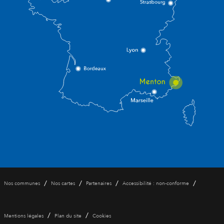
/
/
/
/
Nos communes
Nos cartes
Partenaires
Accessibilité : non-conforme
/
/
Mentions légales
Plan du site
Cookies