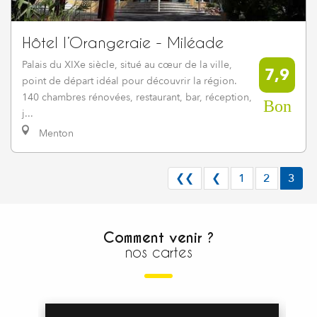
Hôtel l’Orangeraie - Miléade
Palais du XIXe siècle, situé au cœur de la ville,
7,9
point de départ idéal pour découvrir la région.
140 chambres rénovées, restaurant, bar, réception,
Bon
j...
Menton
❮❮
❮
1
2
3
Comment venir ?
nos cartes