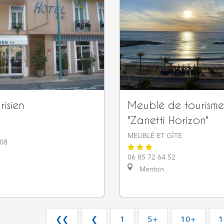
risien
Meublé de tourisme
"Zanetti Horizon"
MEUBLÉ ET GÎTE
 08
06 85 72 64 52
Menton
❮❮
❮
1
5+
10+
1