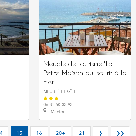
Meublé de tourisme "La
Petite Maison qui sourit à la
mer"
MEUBLÉ ET GÎTE
06 81 60 03 93
Menton
4
15
16
20+
21
❯
❯❯