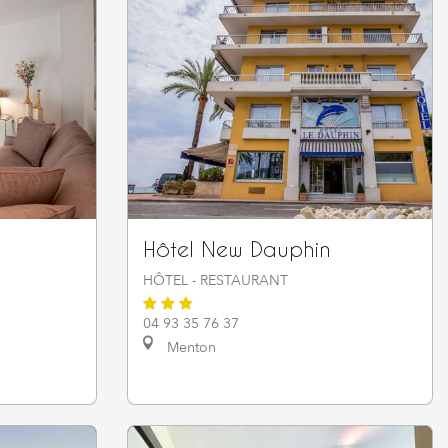
Hôtel New Dauphin
HÔTEL - RESTAURANT
04 93 35 76 37
Menton