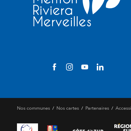
/
/
/
Nos communes
Nos cartes
Partenaires
Accessi